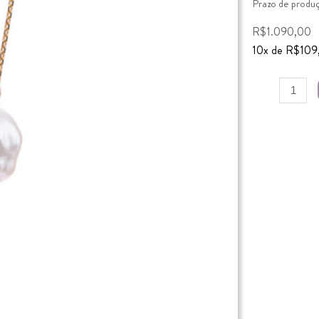
Prazo de produçã
R$
1.090,00
10
x de
R$
109
Pingente
Pérola
quantidade