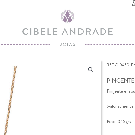
REF
C-0430-F 
PINGENTE
Pingente em ou
(valor somente 
Peso: 0,16 grs